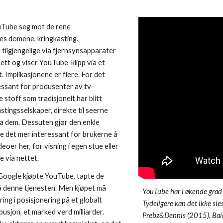
uTube seg mot de rene 
s domene, kringkasting. 
 tilgjengelige via fjernsynsapparater 
nett og viser YouTube-klipp via et 
. Implikasjonene er flere. For det 
ressant for produsenter av tv- 
stoff som tradisjonelt har blitt 
stingsselskaper, direkte til seerne 
a dem. Dessuten gjør den enkle 
e det mer interessant for brukerne å 
deoer her, for visning i egen stue eller 
e via nettet. 
 Google kjøpte YouTube, tapte de 
 denne tjenesten. Men kjøpet må 
YouTube har i økende grad b
ing i posisjonering på et globalt 
Tydeligere kan det ikke sie
usjon, et marked verd milliarder. 
Prebz&Dennis (2015), Bai