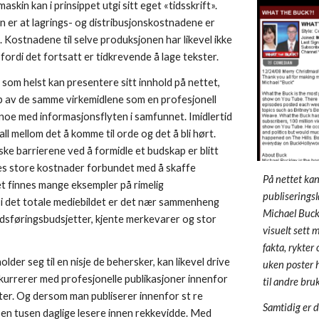
kin kan i prinsippet utgi sitt eget «tidsskrift». 
 er at lagrings- og distribusjonskostnadene er 
. Kostnadene til selve produksjonen har likevel ikke 
fordi det fortsatt er tidkrevende å lage tekster. 
om helst kan presentere sitt innhold på nettet, 
lp av de samme virkemidlene som en profesjonell 
 noe med informasjonsflyten i samfunnet. Imidlertid 
ll mellom det å komme til orde og det å bli hørt. 
e barrierene ved å formidle et budskap er blitt 
les store kostnader forbundet med å skaffe 
På nettet kan
finnes mange eksempler på rimelig 
publiseringsl
i det totale mediebildet er det nær sammenheng 
Michael Buckl
dsføringsbudsjetter, kjente merkevarer og stor 
visuelt sett 
fakta, rykter
der seg til en nisje de behersker, kan likevel drive 
uken poster 
urrerer med profesjonelle publikasjoner innenfor 
til andre bru
r. Og dersom man publiserer innenfor st re 
Samtidig er d
en tusen daglige lesere innen rekkevidde. Med 