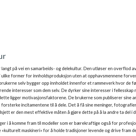
ur 
 langt på vei en samarbeids- og delekultur. Den utløser en overflod 
d i ulike former for innholdsproduksjon uten at opphavsmennene forven
brukerne selv bygger opp innholdet innenfor et rammeverk hvor de føler
rende interesser som dem selv. De dyrker sine interesser i fellesskap 
 dette ligger motivasjonsfaktorene. De brukerne som publiserer sine a
 å forsterke incitamentene til å dele. Det å få sine meninger, fotografie
dsjett er den mest effektive måten å gjøre dette på å la andre ta del i d
nger i å komme fram til modeller som er bærekraftige også for profesj
e «kulturelt maskineri» for å holde tradisjoner levende og drive fram de 