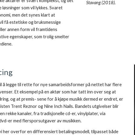
ike aktører er svært komplekst, og det 
Stavang (2018).
e løsninger som vil lykkes. Svaret 
nomi, men det synes klart at 
vil få estetiske og bruksmessige 
ller annen form vil framtidens 
ktive egenskaper, som trolig smelter 
diene.
ing 
l å legge til rette for nye samarbeidsformer på nettet har flere 
nser. Et eksempel på en aktør som har tatt inn over seg at 
ring, og at premis- sene for å kjøpe musikk dermed er endret, er 
sten Trent Reznor og Nine Inch Nails. Bandets utgivelser blir 
n rekke kanaler, fra tradisjonelle cd-er, vinylplater, via 
il dvd-er med flersporsutgaver av musikken. 
vi her overfor en differensiert betalingsmodell, tilpasset både 