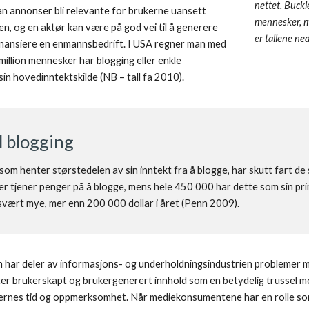
nettet. Buckl
an annonser bli relevante for brukerne uansett 
mennesker, me
den, og en aktør kan være på god vei til å generere 
er tallene ne
inansiere en enmannsbedrift. I USA regner man med 
illion mennesker har blogging eller enkle 
in hovedinntektskilde (NB – tall fa 2010).
l blogging 
om henter størstedelen av sin inntekt fra å blogge, har skutt fart de 
ner tjener penger på å blogge, mens hele 450 000 har dette som sin pr
 svært mye, mer enn 200 000 dollar i året (Penn 2009).
den har deler av informasjons- og underholdningsindustrien problemer 
er brukerskapt og brukergenerert innhold som en betydelig trussel 
ernes tid og oppmerksomhet. Når mediekonsumentene har en rolle som (