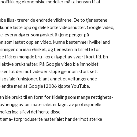
 politikk og økonomiske modeller må ta hensyn til at 
e illus- trerer de endrede vilkårene. De to tjenestene 
 kunne laste opp og dele korte videosnutter. Google video, 
le leverandører som ønsket å tjene penger på 
 som lastet opp en video, kunne bestemme i hvilke land 
sninger om man ønsket, og tjenesten la til rette for 
e fikk en mengde bru- kere i løpet av svært kort tid. En 
ollektive bruksmåter. På Google video ble innholdet 
ser, lot derimot videoer slippe gjennom stort sett 
sosiale funksjoner, blant annet et velfungerende 
e endte med at Google i 2006 kjøpte YouTube. 
n ble brukt til en form for fildeling som mange rettighets- 
avhengig av om materialet er laget av profesjonelle 
ikering, slik vi definerte disse 
t ama- tørproduserte materialet har derimot sterke 