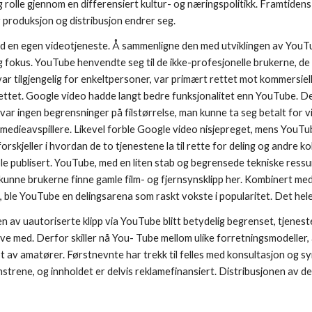
g rolle gjennom en differensiert kultur- og næringspolitikk. Framtidens
 produksjon og distribusjon endrer seg. 
id en egen videotjeneste. Å sammenligne den med utviklingen av YouTub
ig fokus. YouTube henvendte seg til de ikke-profesjonelle brukerne, de
var tilgjengelig for enkeltpersoner, var primært rettet mot kommersiel
ettet. Google video hadde langt bedre funksjonalitet enn YouTube. Den
t var ingen begrensninger på filstørrelse, man kunne ta seg betalt for vi
e medieavspillere. Likevel forble Google video nisjepreget, mens YouTub
forskjeller i hvordan de to tjenestene la til rette for deling og andre k
ble publisert. YouTube, med en liten stab og begrensede tekniske ressur
kunne brukerne finne gamle film- og fjernsynsklipp her. Kombinert med 
ble YouTube en delingsarena som raskt vokste i popularitet. Det hel
gen av uautoriserte klipp via YouTube blitt betydelig begrenset, tjeneste
ve med. Derfor skiller nå You- Tube mellom ulike forretningsmodeller, 
t av amatører. Førstnevnte har trekk til felles med konsultasjon og synd
rene, og innholdet er delvis reklamefinansiert. Distribusjonen av de