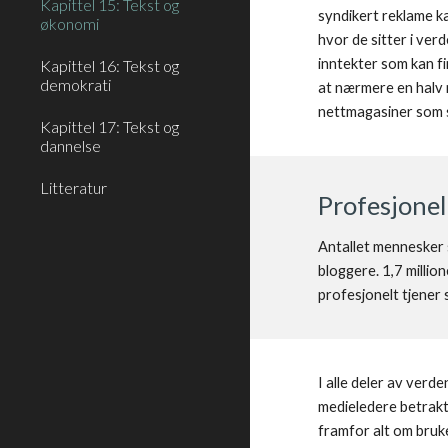
Kapittel 15: Tekst og
syndikert reklame k
økonomi
hvor de sitter i ver
inntekter som kan f
Kapittel 16: Tekst og
demokrati
at nærmere en halv m
nettmagasiner som s
Kapittel 17: Tekst og
dannelse
Litteratur
Profesjonel
Antallet mennesker s
bloggere. 1,7 millio
profesjonelt tjener
I alle deler av ver
medieledere betrakt
framfor alt om bruk