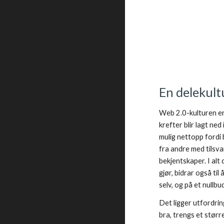
En delekult
Web 2.0-kulturen er
krefter blir lagt ne
mulig nettopp fordi 
fra andre med tilsva
bekjentskaper. I alt
gjør, bidrar også til
selv, og på et nullbu
Det ligger utfordri
bra, trengs et størr