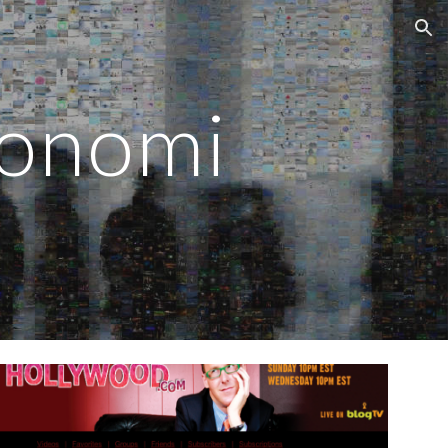
ion
konomi