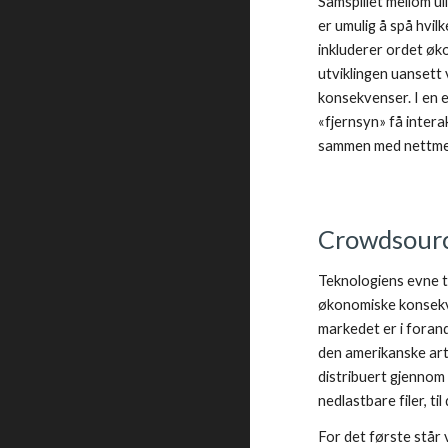
Samspillet mellom ul
er umulig å spå hvilk
inkluderer ordet øko
utviklingen uansett 
konsekvenser. I en e
«fjernsyn» få intera
sammen med nettme
Crowdsourc
Teknologiens evne ti
økonomiske konsekve
markedet er i forand
den amerikanske arti
distribuert gjennom e
nedlastbare filer, t
For det første står 