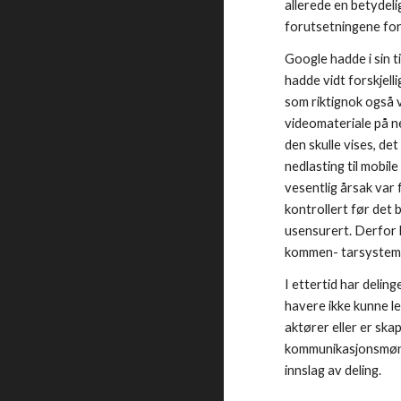
allerede en betydeli
forutsetningene for
Google hadde i sin t
hadde vidt forskjell
som riktignok også 
videomateriale på n
den skulle vises, de
nedlasting til mobil
vesentlig årsak var 
kontrollert før det 
usensurert. Derfor 
kommen- tarsystem, 
I ettertid har delin
havere ikke kunne le
aktører eller er skap
kommunikasjonsmønst
innslag av deling. 