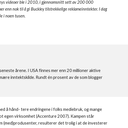
eys videoer ble i 2010, i gjennomsnitt sett av 200 000 
r enn nok til å gi Buckley tilstrekkelige reklameinntekter. I dag 
de i noen tusen.
seneste årene. I USA finnes mer enn 20 millioner aktive 
imære inntektskilde. Rundt én prosent av de som blogger 
med å hånd- tere endringene i folks mediebruk, og mange 
mot egen virksomhet (Accenture 2007). Kampen står 
med)produsenter, resulterer det trolig i at de investerer 