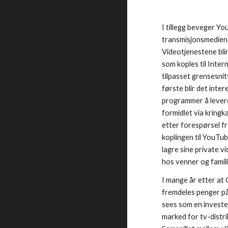
I tillegg beveger Yo
transmisjonsmediene
Videotjenestene blir
som koples til Inter
tilpasset grensesnitt
første blir det inte
programmer å levere 
formidlet via kringka
etter forespørsel fr
koplingen til YouTub
lagre sine private vi
hos venner og famili
I mange år etter at
fremdeles penger på
sees som en invester
marked for tv-distrib