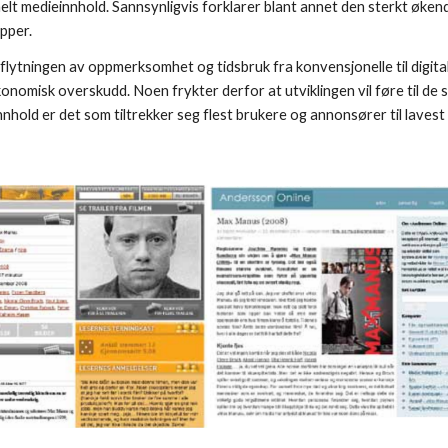
onelt medieinnhold. Sannsynligvis forklarer blant annet den sterkt øke
pper. 
lytningen av oppmerksomhet og tidsbruk fra konvensjonelle til digital
konomisk overskudd. Noen frykter derfor at utviklingen vil føre til de
nnhold er det som tiltrekker seg flest brukere og annonsører til lavest