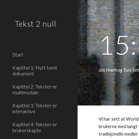
Sk
Tekst 2 null
15:
Start
Kapittel 1: Nytt tomt
Jon Hoem og Ture Sch
dokument
Kapittel 2: Tekster er
multimodale
Kapittel 3: Tekster er
interaktive
Vi har sett at Worl
Kapittel 4: Tekster er
brukerne med langt 
brukerskapte
tradisjonelle medier 