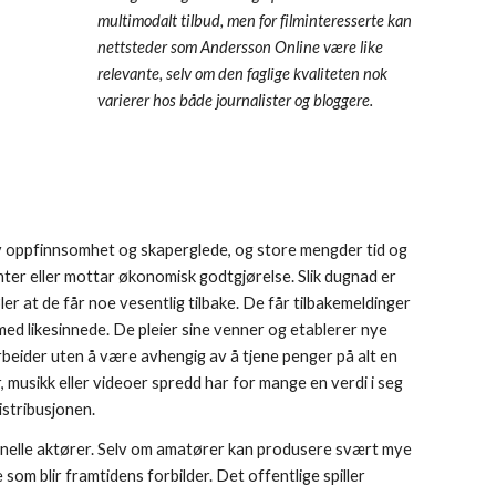
multimodalt tilbud, men for filminteresserte kan 
nettsteder som Andersson Online være like 
relevante, selv om den faglige kvaliteten nok 
varierer hos både journalister og bloggere.
av oppfinnsomhet og skaperglede, og store mengder tid og 
ter eller mottar økonomisk godtgjørelse. Slik dugnad er 
 at de får noe vesentlig tilbake. De får tilbakemeldinger 
med likesinnede. De pleier sine venner og etablerer nye 
rbeider uten å være avhengig av å tjene penger på alt en 
r, musikk eller videoer spredd har for mange en verdi i seg 
istribusjonen. 
onelle aktører. Selv om amatører kan produsere svært mye 
som blir framtidens forbilder. Det offentlige spiller 