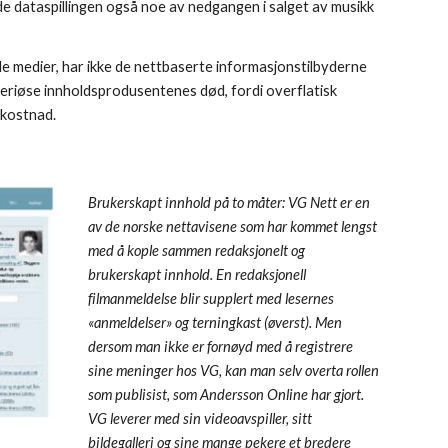
nde dataspillingen også noe av nedgangen i salget av musikk 
e medier, har ikke de nettbaserte informasjonstilbyderne 
 seriøse innholdsprodusentenes død, fordi overflatisk 
 kostnad.
Brukerskapt innhold på to måter: VG Nett er en 
av de norske nettavisene som har kommet lengst 
med å kople sammen redaksjonelt og 
brukerskapt innhold. En redaksjonell 
filmanmeldelse blir supplert med lesernes 
«anmeldelser» og terningkast (øverst). Men 
dersom man ikke er fornøyd med å registrere 
sine meninger hos VG, kan man selv overta rollen 
som publisist, som Andersson Online har gjort. 
VG leverer med sin videoavspiller, sitt 
bildegalleri og sine mange pekere et bredere 