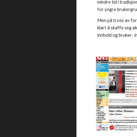
mindre tid i tradisj
for yngre brukergru
Men på tross av forf
klart å skaffe seg ø
innhold og bruker- i