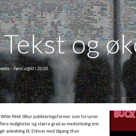
ip to main content
Skip to navigat
 Tekst og ø
webs – Først utgitt i 2010
d Wide Web tilbyr publiseringsformer som forsyner 
flere muligheter og større grad av medvirkning enn 
gir anledning til. Enhver med tilgang til en 