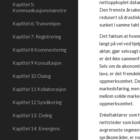
nettoppkoplet datamas
Kapittel 5:
Kommunikasjonsmønstre
Den fremste årsaken
redusert så drastisk
Kapittel 6: Transmisjon
sunket i samme takt 
Kapittel 7: Registrering
Det faktum at hvem s
langt på vei ved hje
Kapittel 8 Kommentering
aktør, gjør selvsagt
er det ikke sammenfa
Kapittel 9 Konsultasjon
Selv om de økonomisk
lave, er det fremde
Kapittel 10 Dialog
oppmerksomhet. Det 
Kapittel 11 Kollaborasjon
markedsføring, men 
mellom solide marke
Kapittel 12 Syndikering
oppmerksomhet. 
Kapittel 13: Deling
Enkeltaktører som hol
nettsteder som konk
Kapittel 14: Emergens
avgrensete segmente
språkområder, er no