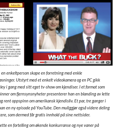
 en enkeltperson skape en forretning med enkle 
øsninger. Utstyrt med et enkelt videokamera og en PC gikk 
ey i gang med sitt eget tv-show om kjendiser. I et format som 
minner om fjernsynsnyheter presenterer han en blanding av lette 
 og rent oppspinn om amerikansk kjendisliv. Et par, tre ganger i 
han en ny episode på YouTube. Den muliggjør også videre deling 
kere, som dermed får gratis innhold på sine nettsider. 
ette en fortelling om økende konkurranse og nye vaner på 