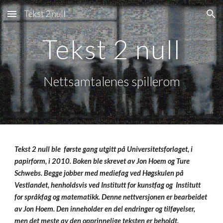
Tekst 2 null
Skip to main content
Skip to navigation
Tekst 2 null
Nettsamtalenes spillerom
Tekst 2 null ble  første gang utgitt på Universitetsforlaget, i 
papirform, i 2010. Boken ble skrevet av Jon Hoem og Ture 
Schwebs. Begge jobber med mediefag ved Høgskulen på 
Vestlandet, henholdsvis ved Institutt for kunstfag og  Institutt 
for språkfag og matematikk. Denne nettversjonen er bearbeidet 
av Jon Hoem. Den inneholder en del endringer og tilføyelser, 
men det meste av den opprinnelige teksten er beholdt. 