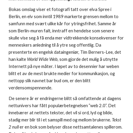
Bokas omslag viser et fotografi tatt over elva Spree i 
Berlin, en elv som inntil 1989 markerte grensen mellom to 
samfunn med svært ulike kår for ytringsfrihet. Samme år 
som Berlin-muren falt, inntraff en hendelse som senere 
skulle vise seg å få enda mer vidtrekkende konsekvenser for 
menneskers anledning til å ytre seg offentlig. Da 
presenterte en engelsk dataingeniør, Tim Berners-Lee, det 
han kalte 
World Wide Web
, som gjorde det mulig å utnytte 
Internett på nye måter
.
 I løpet av to desennier har weben 
blitt et av de mest brukte medier for kommunikasjon, og 
nettopp slik navnet bar bud om, er den blitt 
verdensomspennende.
De senere år er endringerne blitt så omfattende at dagens 
nettunivers har fått populærbetegnelsen ”web 2.0”. Det 
innebærer at nettets tekster, det vil si ord, lyd og bilde, 
stadig mer blir til i et samspill med og mellom brukerne. 
Tekst 
2 null
 er en bok som belyser disse nettsamtalenes spillerom. 