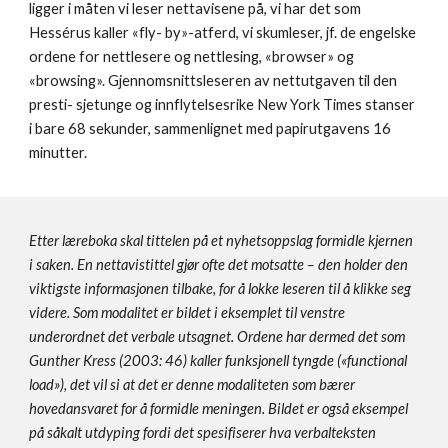
ligger i måten vi leser nettavisene på, vi har det som 
Hessérus kaller «fly- by»-atferd, vi skumleser, jf. de engelske 
ordene for nettlesere og nettlesing, «browser» og 
«browsing». Gjennomsnittsleseren av nettutgaven til den 
presti- sjetunge og innflytelsesrike New York Times stanser 
i bare 68 sekunder, sammenlignet med papirutgavens 16 
minutter. 
Etter læreboka skal tittelen på et nyhetsoppslag formidle kjernen 
i saken. En nettavistittel gjør ofte det motsatte – den holder den 
viktigste informasjonen tilbake, for å lokke leseren til å klikke seg 
videre. Som modalitet er bildet i eksemplet til venstre 
underordnet det verbale utsagnet. Ordene har dermed det som 
Gunther Kress (2003: 46) kaller funksjonell tyngde («functional 
load»), det vil si at det er denne modaliteten som bærer 
hovedansvaret for å formidle meningen. Bildet er også eksempel 
på såkalt utdyping fordi det spesifiserer hva verbalteksten 