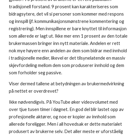
tradisjonell forstand. 9 prosent kan karakteriseres som 
bidragsytere, det vil si personer som kommer med respons 
og innspill (jf. kommunikasjonsmønstrene kommentering og 
registrering). Men innspillene er bare knyttet til informasjon 
som allerede er lagt ut. Ikke mer enn 1 prosent av den totale 
brukermassen bringer inn nytt materiale. Andelen er rett 
nok mye høyere enn andelen av dem som bidrar med innhold 
i tradisjonelle medier, likevel er det tilsynelatende en massiv 
skjevfordeling mellom dem som produserer innhold og dem 
som forholder seg passive. 
Viser dermed tallene at betydningen av brukermedvirkning 
på nettet er overdrevet? 
Ikke nødvendigvis. På YouTube øker videovolumet med 
over tjue tusen timer i døgnet. En god del blir lastet opp av 
profesjonelle aktører, og noe er kopier av innhold som 
allerede foreligger. Men i all hovedsak er dette materialet 
produsert av brukerne selv. Det aller meste er uforståelig 