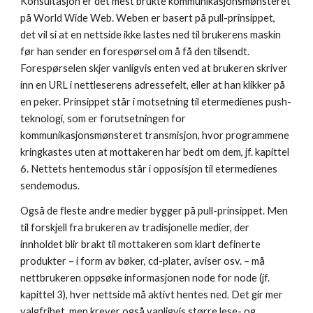
Konsultasjon er det mest brukte kommunikasjonsmønsteret 
på World Wide Web. Weben er basert på pull-prinsippet, 
det vil si at en nettside ikke lastes ned til brukerens maskin 
før han sender en forespørsel om å få den tilsendt. 
Forespørselen skjer vanligvis enten ved at brukeren skriver 
inn en URL i nettleserens adressefelt, eller at han klikker på 
en peker. Prinsippet står i motsetning til etermedienes push-
teknologi, som er forutsetningen for 
kommunikasjonsmønsteret transmisjon, hvor programmene 
kringkastes uten at mottakeren har bedt om dem, jf. kapittel 
6. Nettets hentemodus står i opposisjon til etermedienes 
sendemodus.
Også de fleste andre medier bygger på pull-prinsippet. Men 
til forskjell fra brukeren av tradisjonelle medier, der 
innholdet blir brakt til mottakeren som klart definerte 
produkter – i form av bøker, cd-plater, aviser osv. – må 
nettbrukeren oppsøke informasjonen node for node (jf. 
kapittel 3), hver nettside må aktivt hentes ned. Det gir mer 
valgfrihet, men krever også vanligvis større lese- og 