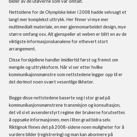
bilder av de utøverne som var omtalt.
Nettsidene for de Olympiske leker i 2008 hadde selvsagt et 
langt mer komplekst uttrykk. Her finner vi mye mer 
multimedialt materiale, en mer gjennomarbeidet design, mye 
større omfang osv. Alt gjenspeiler at weben er blitt en av de 
viktigste informasjonskanalene for ethevert stort 
arrangement.
Disse forskjellene handler imidlertid først og fremst om 
mengde og uttrykksform. Når vi ser etter hvilke 
kommunikajonsmønstre som nettstedene legger opp til er 
det derimot noen svært vesentlige likheter. 
Begge disse nettstedene baserte seg i stor grad på 
kommunikasjonsmønstrene transmisjon og konsultasjon, 
det vil si et avsenderstyrt regime der brukerne forutsettes 
å oppsøke informasjonen, men i liten grad bidra selv. 
Riktignok finnes det på 2008-sidene noen muligheter for å 
vurdere bilder (registrering) og man kan abonnere på 