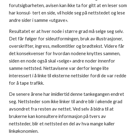
forutsigbarheten, avisen kan ikke ta for gitt at en leser som 
har konsul- tert en side, vil holde seg på nettstedet og lese 
andre sider i samme «utgave». 
Resultatet er at hver node i større grad må selge seg selv. 
Det får følger for sideutformingen, bruk av illustrasjoner, 
overskrifter, ingress, mellomtitler og brødtekst. Videre får 
det konsekvenser for hvordan nodene knyttes sammen, 
siden en node også skal «selge» andre noder innenfor 
samme nettsted. Nettavisene var derfor lenge lite 
interessert i å linke til eksterne nettsider fordi de var redde 
for å tape trafikk. 
De senere årene har imidlertid denne tankegangen endret 
seg. Nettsteder som ikke linker til andre blir i økende grad 
avsondret fra resten av nettet. Ved selv å bidra til at 
brukerne kan konsultere informasjon på tvers av 
nettsteder, blir et nettsted en del av hva mange kaller 
linkøkonomien.