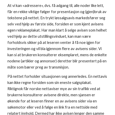
At vi kan «adressere», dvs. få adgang til, alle noder like lett, 
får en rekke viktige følger for presentasjon og (gjen)bruk av 
tekstene på nettet. En trykt løssalgsavis markedsfører seg 
selv ved hjelp av første side, forsiden er som kjent avisens 
egen reklameplakat. Har man klart å selge avisen som helhet 
ved hjelp av dette utstillingsvinduet, kan man være 
forholdsvis sikker på at leseren venter å få noe igjen for 
investeringen og vil bla igjennom flere av avisens sider. Vi 
kan si at brukeren konsulterer eksemplaret, mens de enkelte 
nodene (artikler og annonser) deretter blir presentert på en 
måte som bærer preg av transmisjon. 
På nettet forholder situasjonen seg annerledes. En nettavis 
kan ikke regne forsiden som sin eneste salgsplakat. 
Riktignok får norske nettaviser mye av sin trafikk ved at 
brukerne konsulterer avisene direkte, men sjansen er 
økende for at leseren finner en av avisens sider via en 
søkemotor eller ved å følge en link fra en nettside med 
relatert innhold. Dermed har ikke avisen lenger den samme 