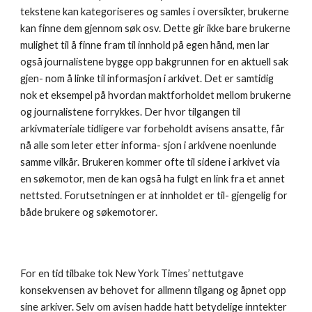
tekstene kan kategoriseres og samles i oversikter, brukerne 
kan finne dem gjennom søk osv. Dette gir ikke bare brukerne 
mulighet til å finne fram til innhold på egen hånd, men lar 
også journalistene bygge opp bakgrunnen for en aktuell sak 
gjen- nom å linke til informasjon i arkivet. Det er samtidig 
nok et eksempel på hvordan maktforholdet mellom brukerne 
og journalistene forrykkes. Der hvor tilgangen til 
arkivmateriale tidligere var forbeholdt avisens ansatte, får 
nå alle som leter etter informa- sjon i arkivene noenlunde 
samme vilkår. Brukeren kommer ofte til sidene i arkivet via 
en søkemotor, men de kan også ha fulgt en link fra et annet 
nettsted. Forutsetningen er at innholdet er til- gjengelig for 
både brukere og søkemotorer.
For en tid tilbake tok New York Times’ nettutgave 
konsekvensen av behovet for allmenn tilgang og åpnet opp 
sine arkiver. Selv om avisen hadde hatt betydelige inntekter 