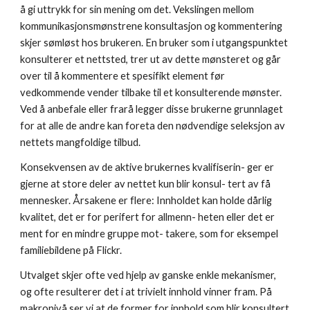
å gi uttrykk for sin mening om det. Vekslingen mellom 
kommunikasjonsmønstrene konsultasjon og kommentering 
skjer sømløst hos brukeren. En bruker som i utgangspunktet 
konsulterer et nettsted, trer ut av dette mønsteret og går 
over til å kommentere et spesifikt element før 
vedkommende vender tilbake til et konsulterende mønster. 
Ved å anbefale eller frarå legger disse brukerne grunnlaget 
for at alle de andre kan foreta den nødvendige seleksjon av 
nettets mangfoldige tilbud. 
Konsekvensen av de aktive brukernes kvalifiserin- ger er 
gjerne at store deler av nettet kun blir konsul- tert av få 
mennesker. Årsakene er flere: Innholdet kan holde dårlig 
kvalitet, det er for perifert for allmenn- heten eller det er 
ment for en mindre gruppe mot- takere, som for eksempel 
familiebildene på Flickr. 
Utvalget skjer ofte ved hjelp av ganske enkle mekanismer, 
og ofte resulterer det i at trivielt innhold vinner fram. På 
makronivå ser vi at de former for innhold som blir konsultert 