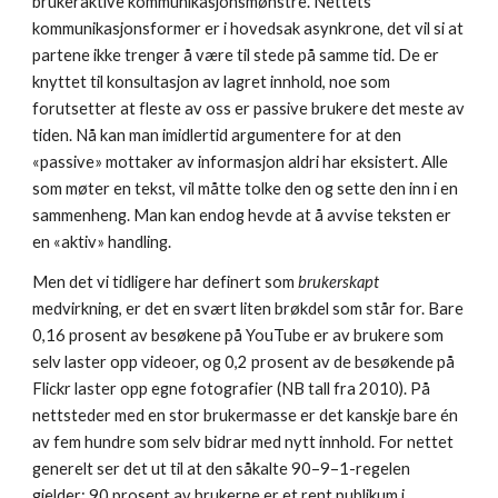
brukeraktive kommunikasjonsmønstre. Nettets 
kommunikasjonsformer er i hovedsak asynkrone, det vil si at 
partene ikke trenger å være til stede på samme tid. De er 
knyttet til konsultasjon av lagret innhold, noe som 
forutsetter at fleste av oss er passive brukere det meste av 
tiden. Nå kan man imidlertid argumentere for at den 
«passive» mottaker av informasjon aldri har eksistert. Alle 
som møter en tekst, vil måtte tolke den og sette den inn i en 
sammenheng. Man kan endog hevde at å avvise teksten er 
en «aktiv» handling. 
Men det vi tidligere har definert som 
brukerskapt
medvirkning, er det en svært liten brøkdel som står for. Bare 
0,16 prosent av besøkene på YouTube er av brukere som 
selv laster opp videoer, og 0,2 prosent av de besøkende på 
Flickr laster opp egne fotografier (NB tall fra 2010). På 
nettsteder med en stor brukermasse er det kanskje bare én 
av fem hundre som selv bidrar med nytt innhold. For nettet 
generelt ser det ut til at den såkalte 90–9–1-regelen 
gjelder: 90 prosent av brukerne er et rent publikum i 