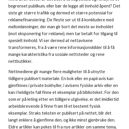
begrenset publikum, eller bør de legge alt innhold åpent? Det 
siste gir større trafikk og dermed et større potensial for 
reklamefinansiering. De fleste ser ut til å konkludere med 
mellomløsninger, der man gir bort det meste av innholdet 
(mot eksponering for reklame), men tar betalt for tilgang til 
spesielt innhold. Vi ser dermed at nettavisene 
transformeres, fra å være rene informasjonskilder til å få 
mange karakteristika fra sosiale nettsteder og rene 
nettbutikker. 
Nettmediene gir mange flere muligheter til å utnytte 
tidligere publisert materiale. En bok eller en papiravis kan 
gjenfinnes i private bokhyller, i avisens fysiske arkiv eller en 
kan i heldigste fall finne et eksemplar på biblioteket. For den 
som er på leting etter en tidligere utgivelse, er det imidlertid 
arbeidskrevende å finne fram til et bestemt fysisk 
eksemplar. Straks teksten er publisert på nettet, blir det 
langt enklere å gjenfinne den, og ikke minst gjenbruke den. 
Eldre artikler kan pekes til fra nye artikler om samme tema, 