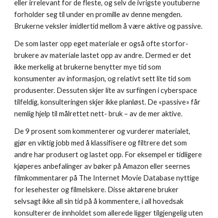
eller irrelevant for de fleste, og selv de ivrigste youtuberne 
forholder seg til under en promille av denne mengden. 
Brukerne veksler imidlertid mellom å være aktive og passive.
De som laster opp eget materiale er også ofte storfor- 
brukere av materiale lastet opp av andre. Dermed er det 
ikke merkelig at brukerne benytter mye tid som 
konsumenter av informasjon, og relativt sett lite tid som 
produsenter. Dessuten skjer lite av surfingen i cyberspace 
tilfeldig, konsulteringen skjer ikke planløst. De «passive» får 
nemlig hjelp til målrettet nett- bruk – av de mer aktive. 
De 9 prosent som kommenterer og vurderer materialet, 
gjør en viktig jobb med å klassifisere og filtrere det som 
andre har produsert og lastet opp. For eksempel er tidligere 
kjøperes anbefalinger av bøker på Amazon eller seernes 
filmkommentarer på The Internet Movie Database nyttige 
for lesehester og filmelskere. Disse aktørene bruker 
selvsagt ikke all sin tid på å kommentere, i all hovedsak 
konsulterer de innholdet som allerede ligger tilgjengelig uten 