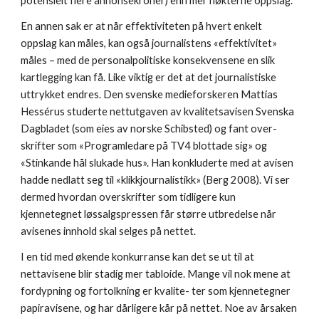
potensielt flere annonsekroner) enn mer nøkterne oppslag. 
En annen sak er at når effektiviteten på hvert enkelt 
oppslag kan måles, kan også journalistens «effektivitet» 
måles – med de personalpolitiske konsekvensene en slik 
kartlegging kan få. Like viktig er det at det journalistiske 
uttrykket endres. Den svenske medieforskeren Mattias 
Hessérus studerte nettutgaven av kvalitetsavisen Svenska 
Dagbladet (som eies av norske Schibsted) og fant over- 
skrifter som «Programledare på TV4 blottade sig» og 
«Stinkande hål slukade hus». Han konkluderte med at avisen 
hadde nedlatt seg til «klikkjournalistikk» (Berg 2008). Vi ser 
dermed hvordan overskrifter som tidligere kun 
kjennetegnet løssalgspressen får større utbredelse når 
avisenes innhold skal selges på nettet. 
I en tid med økende konkurranse kan det se ut til at 
nettavisene blir stadig mer tabloide. Mange vil nok mene at 
fordypning og fortolkning er kvalite- ter som kjennetegner 
papiravisene, og har dårligere kår på nettet. Noe av årsaken 