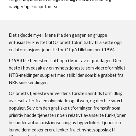
navigeringskompetan- se.
Det skjedde mye i årene fra den gangen en gruppe 
entusiaster knyttet til Oslonett tok initiativ til å sette opp 
en informasjonstjeneste for OL på Lillehammer i 1994. 
I 1994 ble tjenesten  satt opp i løpet av et par dager. Den 
besto i hovedsak av en nyhetstjeneste som videreformidlet 
NTB-meldinger supplert med stillbilder som ble grabbet fra 
NRK sine sendinger.
Oslonetts tjeneste var verdens første sanntids formidling 
av resultater fra en olympiade og til web, og den ble svært 
populær. Selv om den grafiske utformingen fremstår som 
primitiv hadde tjenesten noen relativt avanserte funksjoner, 
herunder automatisk innsetting av hyperlinker. Tjenesten 
kunne dermed generere lenker fra et nyhetsoppslag til 