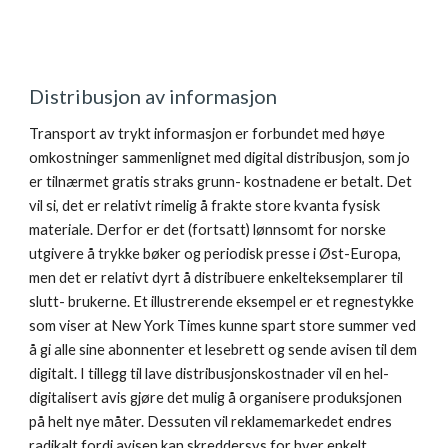
Distribusjon av informasjon
Transport av trykt informasjon er forbundet med høye 
omkostninger sammenlignet med digital distribusjon, som jo 
er tilnærmet gratis straks grunn- kostnadene er betalt. Det 
vil si, det er relativt rimelig å frakte store kvanta fysisk 
materiale. Derfor er det (fortsatt) lønnsomt for norske 
utgivere å trykke bøker og periodisk presse i Øst-Europa, 
men det er relativt dyrt å distribuere enkelteksemplarer til 
slutt- brukerne. Et illustrerende eksempel er et regnestykke 
som viser at New York Times kunne spart store summer ved 
å gi alle sine abonnenter et lesebrett og sende avisen til dem 
digitalt. I tillegg til lave distribusjonskostnader vil en hel- 
digitalisert avis gjøre det mulig å organisere produksjonen 
på helt nye måter. Dessuten vil reklamemarkedet endres 
radikalt fordi avisen kan skreddersys for hver enkelt 