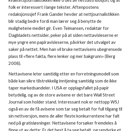
kvalitetsjournalistikken ikke trues av nettdistribusjon, og at 
folk er interessert i lange tekster. Aftenpostens 
redaksjonssjef Frank Gander hevder at nettjournalistikken 
blir stadig bedre fordi man lærer seg å benytte de 
mulighetene mediet gir. Even Teimansen, redaktør for 
Dagbladets nettsider, peker på at siden nettavisleserne er 
mye yngre enn papiravisleserne, påvirker det utvalget av 
saker på nettet. Men han vil bruke nettavisens ubegrensede 
plass til «flere fakta, flere lenker og mer bakgrunn» (Berg 
2008). 
Nettavisene leter samtidig etter en forretningsmodell som 
både kan sikre tilstrekkelig inntjening samtidig som de ikke 
taper markedsandeler. I USA er opplagsfallet på papir 
betydelig, og av de store avisene er det bare Wall Street 
Journal som holder stand. Interessant nok er nettopp WSJ 
også en av de få avisene som tar seg betalt for full tilgang til 
sin nettversjon, mens de aller fleste konkurrentene har falt 
ned på gratisløsninger. Nettavisene forsøker fremdeles å 
finne ut av dette: Er det best å ta seg betalt, og rendyrke et 